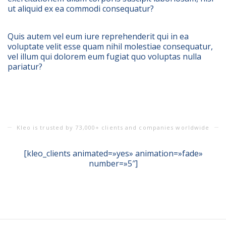
ut aliquid ex ea commodi consequatur?
Quis autem vel eum iure reprehenderit qui in ea
voluptate velit esse quam nihil molestiae consequatur,
vel illum qui dolorem eum fugiat quo voluptas nulla
pariatur?
Kleo is trusted by 73,000+ clients and companies worldwide
[kleo_clients animated=»yes» animation=»fade»
number=»5″]