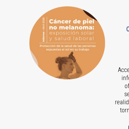
Acce
inf
o
s
reali
tor