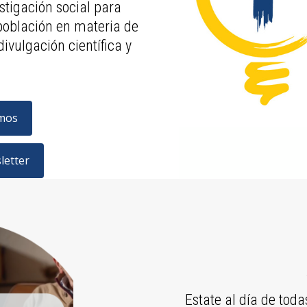
tigación social para
población en materia de
ivulgación científica y
mos
letter
Estate al día de tod