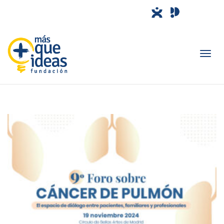
Camb
nave