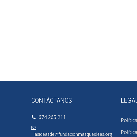
CONTÁCTANOS
LEGA
674 265 211
Polític
Polític
lasideasde@fundacionmasqueideas.org