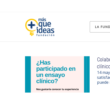
LA FUN
Colab
clínic
14 may
satisfa
puede m