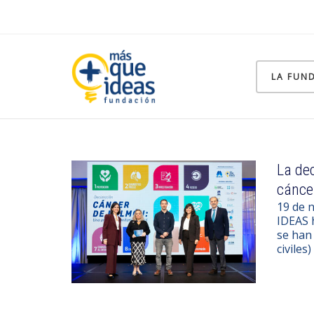
LA FUN
La dec
cánce
19 de 
IDEAS h
se han 
civiles)