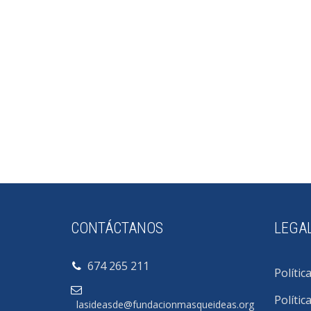
CONTÁCTANOS
LEGA
674 265 211
Polític
Polític
lasideasde@fundacionmasqueideas.org