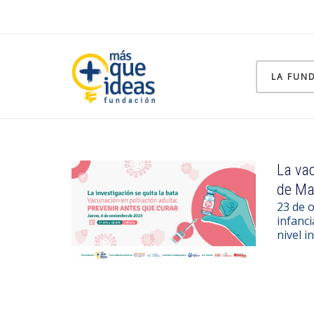
LA FUN
La vac
de Ma
23 de 
infanci
nivel i