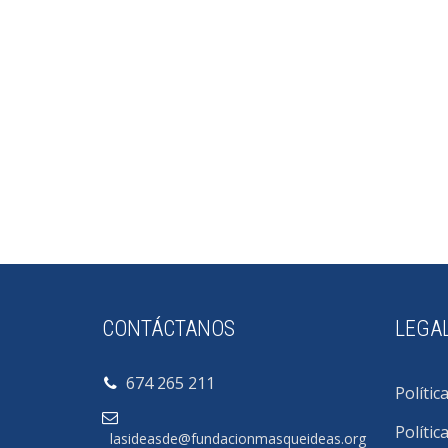
CONTÁCTANOS
LEGA
674 265 211
Polític
Polític
lasideasde@fundacionmasqueideas.org