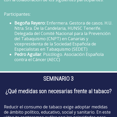
Participantes:
Begoña Reyero:
Enfermera. Gestora de casos.
H.U.
Ntra. Sra. De la Candelaria
, HUNSC Tenerife.
Delegada del
Comité Nacional para la Prevención
del Tabaquismo
(CNPT) en Canarias y
vicepresidenta de la
Sociedad Española de
Especialistas en Tabaquismo
(SEDET)
Pedro Aguilar
.
Psicólogo.
Asociación Española
contra el Cáncer
(AECC)
SEMINARIO 3
¿Qué medidas son necesarias frente al tabaco?
Reducir el consumo de tabaco exige adoptar medidas
de ámbito político, educativo, social y sanitario. En este