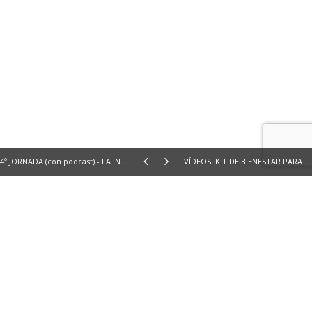
4º JORNADA (con podcast) - LA INVESTIGACIÓN SE QUITA LA BATA: ¿CÓMO INFLUYE EL MEDIOAMBIENTE EN NUESTRA SALUD?
VÍDEOS: KIT DE BIENESTAR PARA MUJERES CON CÁNCER DE OVARIO Y GINECOLÓGICO
Una iniciativa de:
Con la colaboración de: