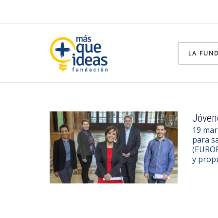
LA FUN
Jóven
19 mar
para sa
(EUROP
y propu