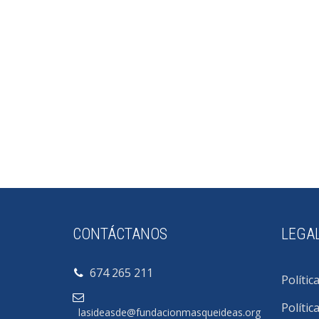
CONTÁCTANOS
LEGA
674 265 211
Polític
Polític
lasideasde@fundacionmasqueideas.org