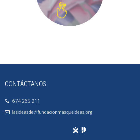
CONTÁCTANOS
674 265 211
lasideasde@fundacionmasqueideas.org