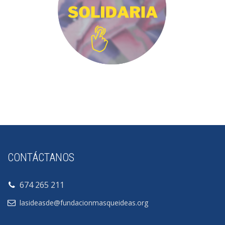
CONTÁCTANOS
674 265 211
lasideasde@fundacionmasqueideas.org