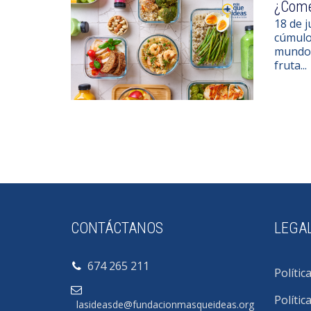
¿Comer
18 de j
cúmulo
mundo t
fruta...
CONTÁCTANOS
LEGA
674 265 211
Polític
Polític
lasideasde@fundacionmasqueideas.org