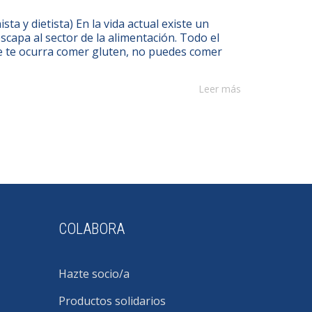
ta y dietista) En la vida actual existe un
apa al sector de la alimentación. Todo el
 se te ocurra comer gluten, no puedes comer
Leer más
COLABORA
Hazte socio/a
Productos solidarios