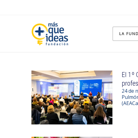
LA FUN
El 1º 
profes
24 de 
Pulmón,
(AEACaP