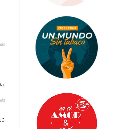
más
da
más
ue