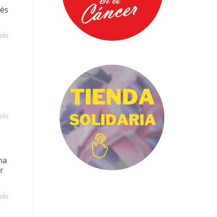
vés
más
o
más
na
r
más