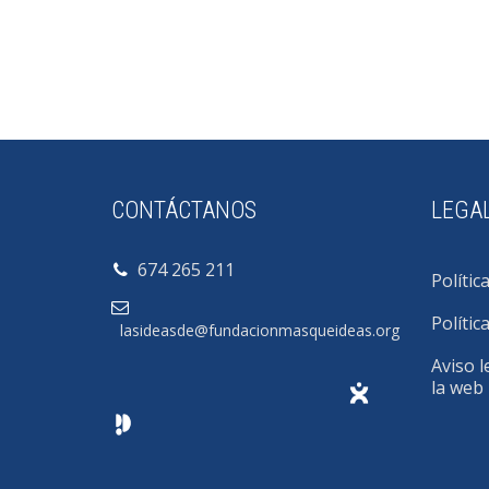
CONTÁCTANOS
LEGA
674 265 211
Polític
Polític
lasideasde@fundacionmasqueideas.org
Aviso l
la web