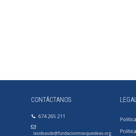
CONTÁCTANOS
LEGA
674 265 211
Polític
Polític
lasideasde@fundacionmasqueideas.org