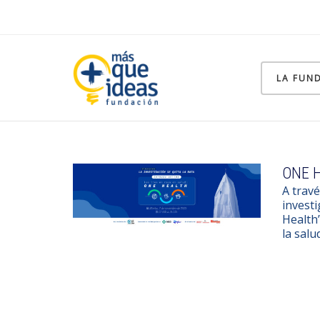
LA FUN
ONE H
A travé
investi
Health”
la salu