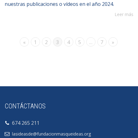
nuestras publicaciones o vídeos en el año 2024.
Leer más
«
1
2
3
4
5
…
7
»
CONTÁCTANOS
674 265 211
lasideasde@fundacionmasqueideas.org