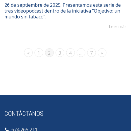
26 de septiembre de 2025. Presentamos esta serie de
tres videopodcast dentro de la iniciativa "Objetivo: un
mundo sin tabaco".
Leer más
«
1
2
3
4
…
7
»
CONTÁCTANOS
674 265 211