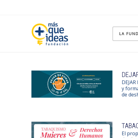
LA FUN
DEJAR
DEJAR 
y forma
de des
TABA
El prop