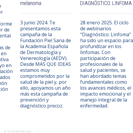
melanoma
DIAGNÓSTICO: LINFOMA
e
er
3 junio 2024. Te
28 enero 2025. El ciclo
forme
presentamos esta
de webinarios
er de
campaña de la
“Diagnóstico: Linfoma”
ntal.
Fundación Piel Sana de
ha sido un espacio para
la Academia Española
profundizar en los
as de
de Dermatología y
linfomas. Con
 en
Venereología (AEDV).
participación de
ativa
Desde MÁS QUE IDEAS
profesionales de la
yo en
estamos muy
salud y pacientes, se
iación
comprometidos por la
han abordado temas
tados
salud de la piel y, por
fundamentales como
món
ello, apoyamos un año
los avances médicos, el
ción
más esta campaña de
impacto emocional y el
prevención y
manejo integral de la
diagnóstico precoz.
enfermedad.
0 Comentarios