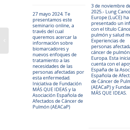
3 de noviembre d
2025.- Lung Canc
27 mayo 2024. Te
Europe (LuCE) ha
presentamos este
presentado un in
seminario online, a
con el título Cánc
través del cual
pulmón y salud me
queremos acercar la
Experiencias de
información sobre
personas afectad
biomarcadores y
cáncer de pulmón
nuevos enfoques de
Europa. Esta inici
tratamiento a las
cuenta con el apo
necesidades de las
España de la Asoc
personas afectadas por
Española de Afec
esta enfermedad.
de Cáncer de Pul
Iniciativa de Fundación
(AEACaP) y Funda
MÁS QUE IDEAS y la
MÁS QUE IDEAS.
Asociación Española de
Afectados de Cáncer de
Pulmón (AEACaP)