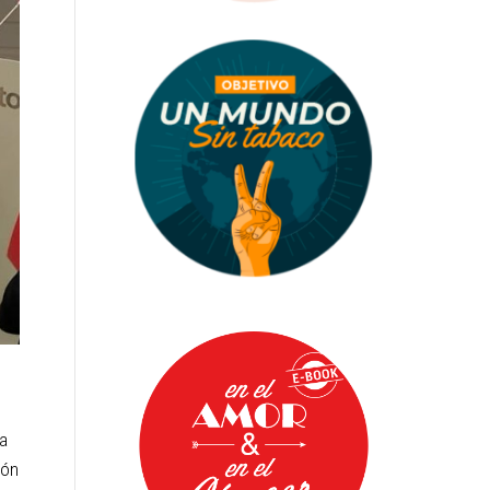
ía
ión