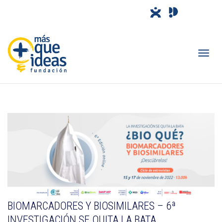
Camb
nave
BIOMARCADORES Y BIOSIMILARES – 6ª
INVESTIGACIÓN SE QUITA LA BATA