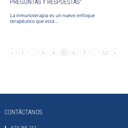
PREGUNTAS Y RESPUESTAS”
La inmunoterapia es un nuevo enfoque
terapéutico que está ...
«
1
…
3
4
5
6
7
…
12
»
CONTÁCTANOS
674 265 211