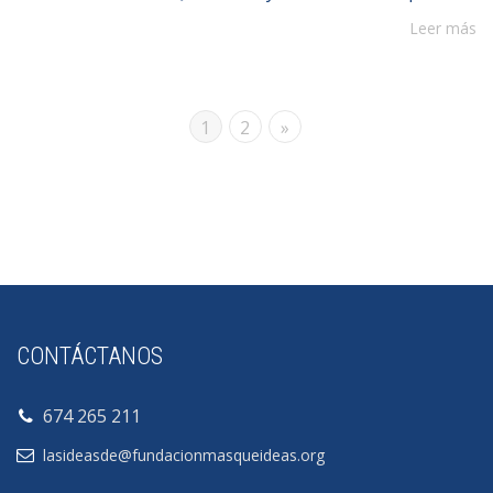
Leer más
1
2
»
CONTÁCTANOS
674 265 211
lasideasde@fundacionmasqueideas.org