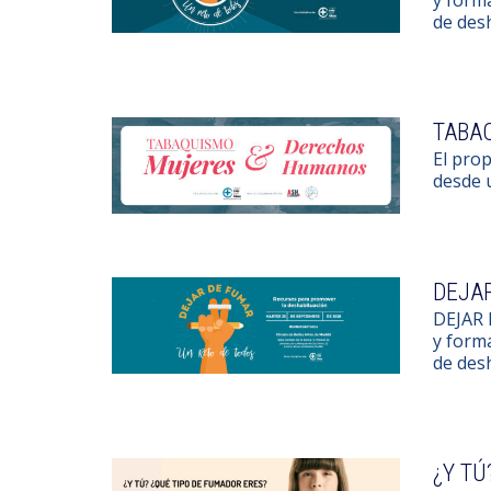
de des
TABA
El prop
desde 
DEJAR
DEJAR 
y forma
de des
¿Y TÚ