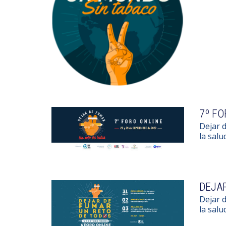
7º FO
Dejar d
la salu
DEJAR
Dejar d
la salu