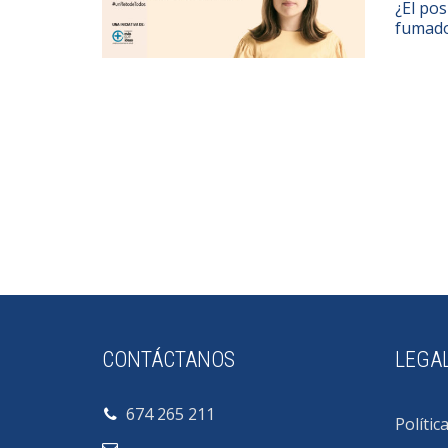
¿El pos
fumado
CONTÁCTANOS
LEGA
674 265 211
Polític