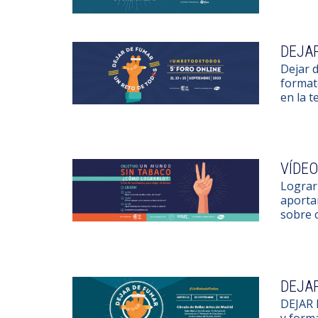
DEJAR
Dejar 
formato
en la t
VÍDEO
Lograr
aporta
sobre c
DEJAR
DEJAR 
y forma