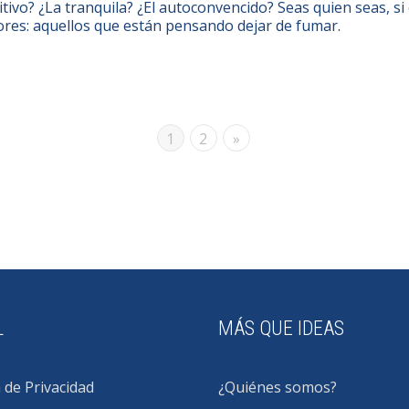
itivo? ¿La tranquila? ¿El autoconvencido? Seas quien seas, si
res: aquellos que están pensando dejar de fumar.
1
2
»
L
MÁS QUE IDEAS
a de Privacidad
¿Quiénes somos?