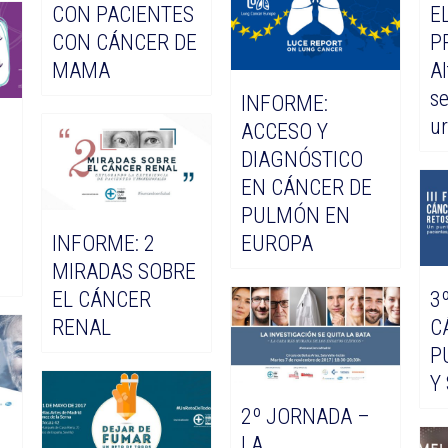
CON PACIENTES
E
CON CÁNCER DE
P
MAMA
Al
se
INFORME:
ur
ACCESO Y
DIAGNÓSTICO
EN CÁNCER DE
PULMÓN EN
INFORME: 2
EUROPA
MIRADAS SOBRE
EL CÁNCER
3
RENAL
C
P
Y
2º JORNADA –
LA