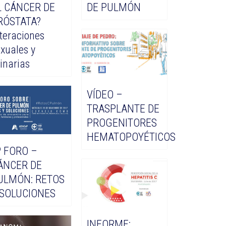
L CÁNCER DE
DE PULMÓN
RÓSTATA?
teraciones
xuales y
inarias
VÍDEO –
TRASPLANTE DE
PROGENITORES
HEMATOPOYÉTICOS
º FORO –
ÁNCER DE
ULMÓN: RETOS
 SOLUCIONES
INFORME: