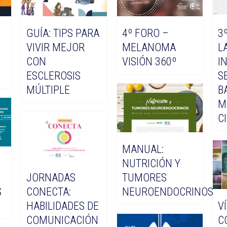
GUÍA: TIPS PARA
4º FORO –
3
VIVIR MEJOR
MELANOMA
L
CON
VISIÓN 360º
I
ESCLEROSIS
S
MÚLTIPLE
B
M
C
MANUAL:
NUTRICIÓN Y
JORNADAS
TUMORES
S
CONECTA:
NEUROENDOCRINOS
HABILIDADES DE
V
COMUNICACIÓN
C