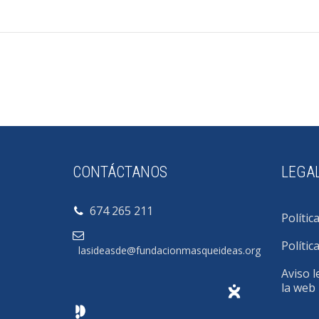
CONTÁCTANOS
LEGA
674 265 211
Polític
Polític
lasideasde@fundacionmasqueideas.org
Aviso l
la web