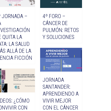
º JORNADA –
4º FORO –
A
CÁNCER DE
NVESTIGACIÓN
PULMÓN: RETOS
E QUITA LA
Y SOLUCIONES
ATA: LA SALUD
ÁS ALLÁ DE LA
IENCIA FICCIÓN
JORNADA
SANTANDER:
APRENDIENDO A
ÍDEOS: ¿CÓMO
VIVIR MEJOR
ONVIVIR CON
CON EL CÁNCER